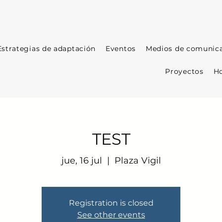
Estrategias de adaptación
Eventos
Medios de comunic
Proyectos
Ho
TEST
jue, 16 jul
  |  
Plaza Vigil
Registration is closed
See other events