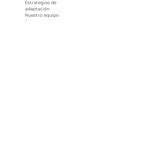
Estrategias de
adaptación
Nuestro equipo
Preguntas frecuentes
Autorización de
fotografía
Acerca de MBCAAN
Estrategias de
adaptación
Nuestro equipo
Preguntas frecuentes
Autorización de
fotografía